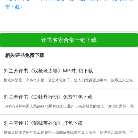
雷下载）
评书名家合集一键下载
相关评书免费下载
刘兰芳评书《双枪老太婆》MP3打包下载
枪老太婆是一个传奇人物，被艺术化加工。使人们觉得更加神奇。故事主人公名
叫陈梅...
[详细]
刘兰芳评书《白牡丹行动》免费打包下载
1949年4月中国人民jiefang军兵临长江北岸，南京城里的敌人一片混乱之际，我
地下女d...
[详细]
刘兰芳评书《猎贼英雄传》打包下载
猎贼英雄传选用的是工作在第一线的反扒民警的真人真事，这也是北京警方、广