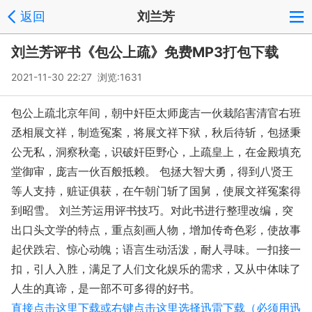
返回
刘兰芳
刘兰芳评书《包公上疏》免费MP3打包下载
2021-11-30 22:27 浏览:
1631
包公上疏北京年间，朝中奸臣太师庞吉一伙栽陷害清官右班
丞相展文祥，制造冤案，将展文祥下狱，秋后待斩，包拯秉
公无私，洞察秋毫，识破奸臣野心，上疏皇上，在金殿填充
堂御审，庞吉一伙百般抵赖。 包拯大智大勇，得到八贤王
等人支持，赃证俱获，在午朝门斩了国舅，使展文祥冤案得
到昭雪。 刘兰芳运用评书技巧。对此书进行整理改编，突
出口头文学的特点，重点刻画人物，增加传奇色彩，使故事
起伏跌宕、惊心动魄；语言生动活泼，耐人寻味。一扣接一
扣，引人入胜，满足了人们文化娱乐的需求，又从中体味了
人生的真谛，是一部不可多得的好书。
直接点击这里下载或右键点击这里选择迅雷下载（必须用迅