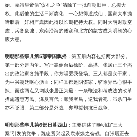
始。嘉靖皇帝借“议礼之争”清除了一批前朝旧臣，总揽大
权。此后他的生活日渐腐化，一心想得道成仙，国家大事抛
诸脑后，奸相严嵩因此得以长期把持大权。同时大明财政空
虚，兵备废弛，东南沿海的倭寇和北方的蒙古成为明朝的心
腹大患。
明朝那些事儿第5部帝国飘摇
：第五册内容包括两大部分。
第一部分是内争。写严嵩倒台后徐阶、高拱、张居正三个杰
出的政治家各施手段，你方唱罢我登场。三人都是实干家，
为中兴朝廷呕心沥血；同样又都是阴谋家，铲除异己心狠手
辣。而这两点又均以张居正为最：一条鞭法和考成法的改革
措施遗惠万民、泽及百代；顺我者昌，逆我者死，虽杀门生
亦不眨眼。第二部分是外战，亦即援朝抗日战争。
明朝那些事儿第6部日暮西山
：主要讲述了晚明由“三大
案”引发的党争，魏忠贤兴起及袁崇焕之奋战。自张居正去