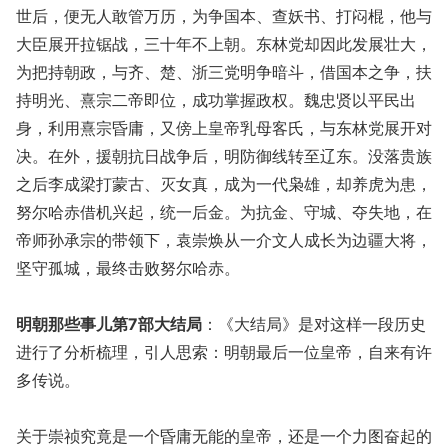
世后，便无人敢管万历，为争国本、查妖书、打闷棍，他与
大臣展开拉锯战，三十年不上朝。东林党却因此发展壮大，
为把持朝政，与齐、楚、浙三党明争暗斗，借国本之争，扶
持明光、熹宗二帝即位，成功掌握政权。魏忠贤以平民出
身，利用熹宗昏庸，又傍上皇帝乳母客氏，与东林党展开对
决。在外，援朝抗日战争后，明防御线转至辽东。没落贵族
之后李成梁打蒙古、灭女真，成为一代枭雄，却养虎为患，
努尔哈赤借机兴起，统一后金。为抗金、守城、夺失地，在
帝师孙承宗的带领下，袁崇焕从一介文人成长为边疆大将，
坚守孤城，最终击败努尔哈赤。
明朝那些事儿第7部大结局
：《大结局》是对这样一段历史
进行了分析梳理，引人思索：明朝最后一位皇帝，自来有许
多传说。
关于崇祯究竟是一个昏庸无能的皇帝，还是一个力图奋起的