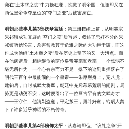
谦在“土木堡之变”中力挽狂澜，挽救了明帝国，但随即又在
两位皇帝争夺皇位的“夺门之变”后被害身亡。
明朝那些事儿第3部妖孽宫廷
：第三册接续上篇，从明英宗
朱祁镇成功复辟的“夺门之变”后写起，叙述了忠奸不分的朱
祁镇听信谗言，杀害曾救其于危难之际的大功臣于谦，而这
也成为他继“土木堡之变”后在历史上留下的又一大污点。而
在他病逝后，相继继位的两位皇帝宪宗和孝宗，一个懦弱不
堪无所作为，一个心有余而力不足，撂下的这副重担落在了
明代三百年中最能闹的一个皇帝——朱厚燳身上，宠八虎，
建豹房，自封威武大将军，朝廷中充斥幕幕荒唐的闹剧，局
势更是动荡不安，这时便引出了一位亘古罕有的文武奇才
——王守仁，他清剿盗寇，平定叛王，勇斗奸宦，给后人留
下了许多近乎神话的不朽传奇。
明朝那些事儿第4部粉饰太平
：从嘉靖即位、“议礼之争”开