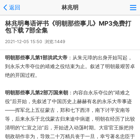
返回
林兆明
林兆明粤语评书《明朝那些事儿》MP3免费打
包下载 7部全集
2021-12-05 15:50 浏览:
1449
明朝那些事儿第1部洪武大帝
：从朱元璋的出身开始写起，
到永乐大帝夺位的靖难之役结束为止。叙述了明朝最艰苦卓
绝的开国过程。
明朝那些事儿第2部万国来朝
：内容自永乐夺位的“靖难之
役”后开始，先叙述了中国历史上赫赫有名的永乐大帝事迹
——挥军北上五征蒙古，郑和七下西洋，南下讨平安南等
等，后来永乐于北伐蒙古归来途中病逝，明朝在经历了比较
清明的“仁宣之治”后，开始进入动荡时期。大宦官王振把持
朝政胡作非为，导致二十万精兵丧于一旦，幸亏著名忠臣于