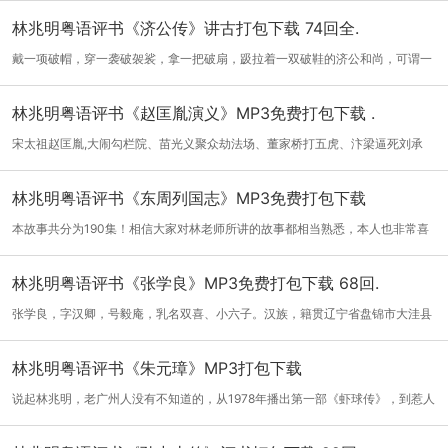
林兆明粤语评书《济公传》讲古打包下载 74回全.
戴一项破帽，穿一袭破袈裟，拿一把破扇，趿拉着一双破鞋的济公和尚，可谓一
副邋遢...
[详细]
林兆明粤语评书《赵匡胤演义》MP3免费打包下载 .
宋太祖赵匡胤,大闹勾栏院、苗光义聚众劫法场、董家桥打五虎、汴梁逼死刘承
佑、郭威...
[详细]
林兆明粤语评书《东周列国志》MP3免费打包下载
本故事共分为190集！相信大家对林老师所讲的故事都相当熟悉，本人也非常喜
欢林老讲...
[详细]
林兆明粤语评书《张学良》MP3免费打包下载 68回.
张学良，字汉卿，号毅庵，乳名双喜、小六子。汉族，籍贯辽宁省盘锦市大洼县
东风镇...
[详细]
林兆明粤语评书《朱元璋》MP3打包下载
说起林兆明，老广州人没有不知道的，从1978年播出第一部《虾球传》，到惹人
争议的...
[详细]