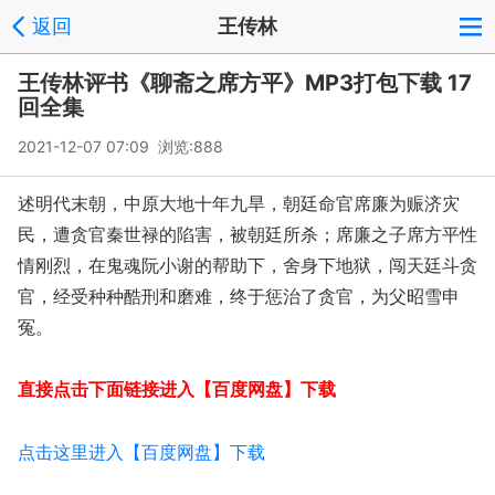
返回
王传林
王传林评书《聊斋之席方平》MP3打包下载 17
回全集
2021-12-07 07:09 浏览:
888
述明代末朝，中原大地十年九旱，朝廷命官席廉为赈济灾
民，遭贪官秦世禄的陷害，被朝廷所杀；席廉之子席方平性
情刚烈，在鬼魂阮小谢的帮助下，舍身下地狱，闯天廷斗贪
官，经受种种酷刑和磨难，终于惩治了贪官，为父昭雪申
冤。
直接点击下面链接进入【百度网盘】下载
点击这里进入【百度网盘】下载