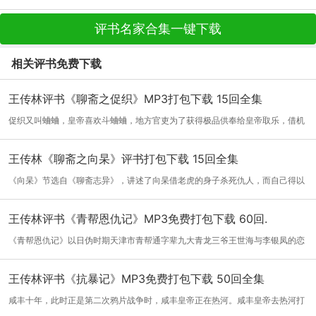
评书名家合集一键下载
相关评书免费下载
王传林评书《聊斋之促织》MP3打包下载 15回全集
促织又叫蛐蛐，皇帝喜欢斗蛐蛐，地方官吏为了获得极品供奉给皇帝取乐，借机
媚上邀...
[详细]
王传林《聊斋之向杲》评书打包下载 15回全集
《向杲》节选自《聊斋志异》，讲述了向杲借老虎的身子杀死仇人，而自己得以
活命的...
[详细]
王传林评书《青帮恩仇记》MP3免费打包下载 60回.
《青帮恩仇记》以日伪时期天津市青帮通字辈九大青龙三爷王世海与李银凤的恋
情为主...
[详细]
王传林评书《抗暴记》MP3免费打包下载 50回全集
咸丰十年，此时正是第二次鸦片战争时，咸丰皇帝正在热河。咸丰皇帝去热河打