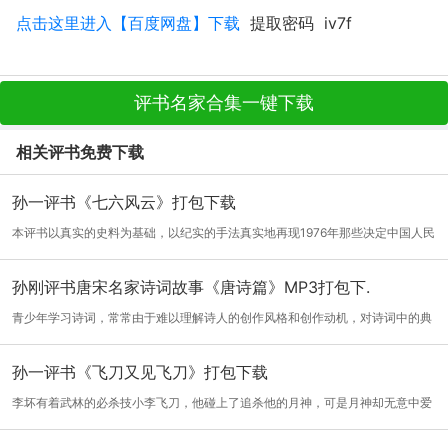
点击这里进入【百度网盘】下载
提取密码 iv7f
评书名家合集一键下载
相关评书免费下载
孙一评书《七六风云》打包下载
本评书以真实的史料为基础，以纪实的手法真实地再现1976年那些决定中国人民
前途和...
[详细]
孙刚评书唐宋名家诗词故事《唐诗篇》MP3打包下.
青少年学习诗词，常常由于难以理解诗人的创作风格和创作动机，对诗词中的典
故和意...
[详细]
孙一评书《飞刀又见飞刀》打包下载
李坏有着武林的必杀技小李飞刀，他碰上了追杀他的月神，可是月神却无意中爱
上他，...
[详细]