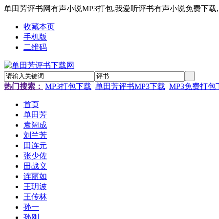
单田芳评书网有声小说MP3打包,我爱听评书有声小说免费下载
收藏本页
手机版
二维码
热门搜索：
MP3打包下载
单田芳评书MP3下载
MP3免费打包
首页
单田芳
袁阔成
刘兰芳
田连元
张少佐
田战义
连丽如
王玥波
王传林
孙一
孙刚