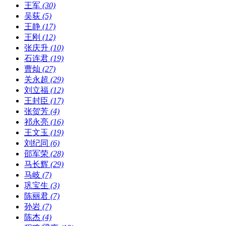
王军
(30)
吴荻
(5)
王静
(17)
王刚
(12)
张庆升
(10)
石连君
(19)
曹灿
(27)
关永超
(29)
刘立福
(12)
王封臣
(17)
张贺芳
(4)
祁永亮
(16)
王文玉
(19)
刘纪同
(6)
邵军荣
(28)
马长辉
(29)
马岐
(7)
巩宝生
(3)
陈丽君
(7)
孙岩
(7)
陈杰
(4)