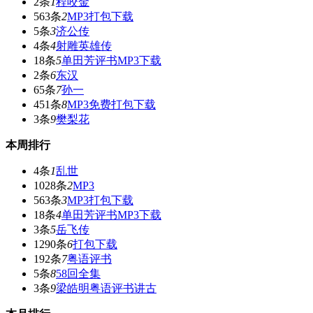
2条
1
程咬金
563条
2
MP3打包下载
5条
3
济公传
4条
4
射雕英雄传
18条
5
单田芳评书MP3下载
2条
6
东汉
65条
7
孙一
451条
8
MP3免费打包下载
3条
9
樊梨花
本周排行
4条
1
乱世
1028条
2
MP3
563条
3
MP3打包下载
18条
4
单田芳评书MP3下载
3条
5
岳飞传
1290条
6
打包下载
192条
7
粤语评书
5条
8
58回全集
3条
9
梁皓明粤语评书讲古