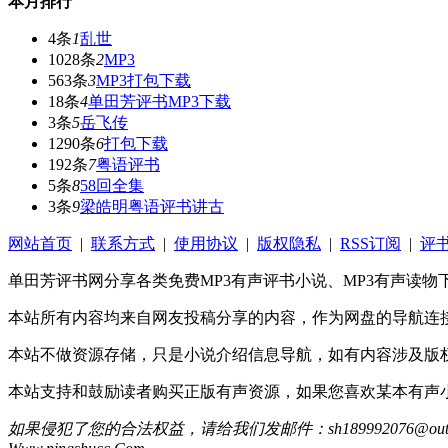
本月排行
4条
1
乱世
1028条
2
MP3
563条
3
MP3打包下载
18条
4
单田芳评书MP3下载
3条
5
岳飞传
1290条
6
打包下载
192条
7
粤语评书
5条
8
58回全集
3条
9
梁皓明粤语评书讲古
网站首页
|
联系方式
|
使用协议
|
版权隐私
|
RSS订阅
|
评
单田芳评书网分享各类免费MP3有声评书小说、MP3有声读
本站所有内容均来自网友投稿分享的内容，作为网盘的导航连
本站不做资源存储，只是小说介绍信息导航，如有内容涉及版权
本站支持和鼓励读者购买正版有声资源，如果您喜欢某本有声
如果侵犯了您的合法权益，请给我们发邮件：sh189992076@ou