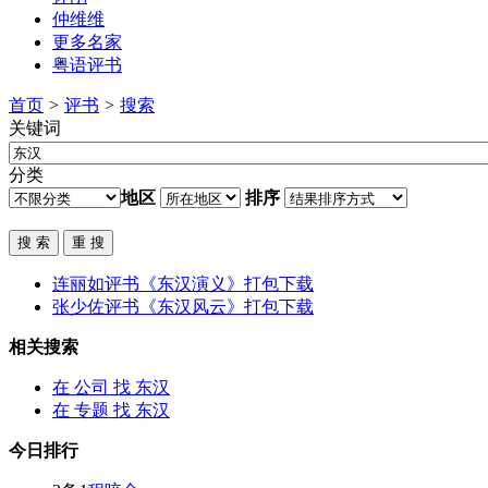
仲维维
更多名家
粤语评书
首页
>
评书
>
搜索
关键词
分类
地区
排序
连丽如评书《
东汉
演义》打包下载
张少佐评书《
东汉
风云》打包下载
相关搜索
在
公司
找 东汉
在
专题
找 东汉
今日排行