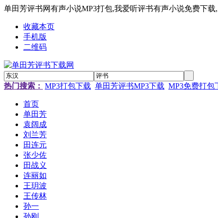
单田芳评书网有声小说MP3打包,我爱听评书有声小说免费下载
收藏本页
手机版
二维码
热门搜索：
MP3打包下载
单田芳评书MP3下载
MP3免费打包
首页
单田芳
袁阔成
刘兰芳
田连元
张少佐
田战义
连丽如
王玥波
王传林
孙一
孙刚