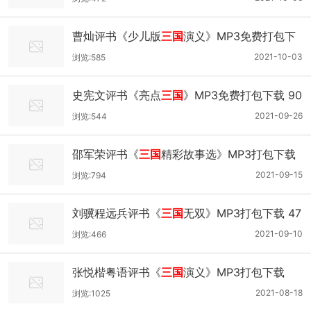
曹灿评书《少儿版
三国
演义》MP3免费打包下
载
2021-10-03
浏览:585
史宪文评书《亮点
三国
》MP3免费打包下载 90
回全
2021-09-26
浏览:544
邵军荣评书《
三国
精彩故事选》MP3打包下载
23回全集
2021-09-15
浏览:794
刘骥程远兵评书《
三国
无双》MP3打包下载 47
回全集
2021-09-10
浏览:466
张悦楷粤语评书《
三国
演义》MP3打包下载
2021-08-18
浏览:1025